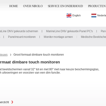
HOME
OVER NIROLO
SERVICE EN ONDERHOUD
PRODUCTEN
English
Nederl
eLine DNV gekeurde schermen
MarineLine DNV gekeurde Panel PC's
Pan
s
Panelmount monitoren
Monitor montage armen
Medische Beeldsch
ieuws
Groot formaat dimbare touch monitoren
ormaat dimbare touch monitoren
at beeldschermen vanaf 32" tot en met 80" met naar keuze beschermingsglas,
h uitvoeringen en voorzien van een dim functie.
verzicht