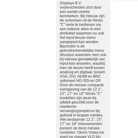
Displays B.V.
onderscheiden zich door
een aantal unieke
kenmerken. Bij inbouw zijn
de schermen uit de Nirolo
"C" serie te bedienen via
een externe alles-in-een
dimkabel waarmee nu ook
het input keuze menu
aangepast kan worden.
Bijzonder is de
gebruiksvriendelijke menu
structuur waarmee men ook
bij inbouw gemakkelijk van
input kan wisselen, waarbij
men de keuze heeft tussen
analoog en digitaal, tussen
VGA, DVI, HDMI en BNC.
optioneel HD-SDI en DP.
Door de nieuwe compacte
vormgeving van de 12.1”,
15", 17” en 19” Nirolo "C"
modellen zijn deze bij
uitstek geschikt voor de
maritieme
vervangingsmarkt en bij
gebruik in krappe ruimtes.
Alle bestaande 12.1”, 15",
17” en 19” inbouwranden
passen op deze nieuwe
modellen. Olorin VistaLine
voert nu nieuwe VLD lijn