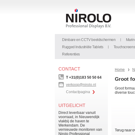
Dimbare en CCTV beeldschermen
Marin
Rugged Industriële Tablets
Touchscreen
Referenties
CONTACT
Home
N
T +31(0)183 50 50 64
Groot f
verkoop@nirolo.nl
Groot forma
Contactpagina
diverse touc
UITGELICHT
Direct leverbaar vanuit
voorraad, in Nieuwendijk
vlakbij de haven te
Werkendam. De
vernieuwde monitoren van
Terug naar o
Nirolo Professional