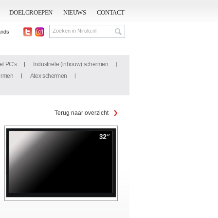
DOELGROEPEN
NIEUWS
CONTACT
ands
el PC's
Industriële (inbouw) schermen
ermen
Atex schermen
Terug naar overzicht