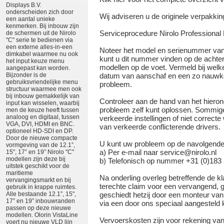
Displays B.V.
onderscheiden zich door
Wij adviseren u de originele verpakking
een aantal unieke
kenmerken. Bij inbouw zijn
Serviceprocedure Nirolo Professional 
de schermen uit de Nirolo
"C" serie te bedienen via
een externe alles-in-een
Noteer het model en serienummer van
dimkabel waarmee nu ook
kunt u dit nummer vinden op de achterz
het input keuze menu
modellen op de voet. Vermeld bij welk
aangepast kan worden.
Bijzonder is de
datum van aanschaf en een zo nauwke
gebruiksvriendelijke menu
probleem.
structuur waarmee men ook
bij inbouw gemakkelijk van
Controleer aan de hand van het hiero
input kan wisselen, waarbij
probleem zelf kunt oplossen. Sommig
men de keuze heeft tussen
analoog en digitaal, tussen
verkeerde instellingen of niet correcte 
VGA, DVI, HDMI en BNC.
van verkeerde conflicterende drivers.
optioneel HD-SDI en DP.
Door de nieuwe compacte
U kunt uw probleem op de navolgende
vormgeving van de 12.1”,
a) Per e-mail naar service@nirolo.nl
15", 17” en 19” Nirolo "C"
modellen zijn deze bij
b) Telefonisch op nummer +31 (0)183 
uitstek geschikt voor de
maritieme
Na onderling overleg betreffende de kl
vervangingsmarkt en bij
terechte claim voor een vervangend, 
gebruik in krappe ruimtes.
Alle bestaande 12.1”, 15",
geschiedt hetzij door een monteur van 
17” en 19” inbouwranden
via een door ons speciaal aangesteld k
passen op deze nieuwe
modellen. Olorin VistaLine
Vervoerskosten zijn voor rekening van
voert nu nieuwe VLD lijn