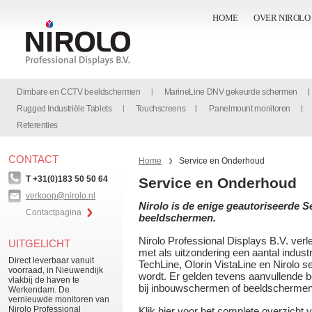
HOME
OVER NIROLO
Dimbare en CCTV beeldschermen
MarineLine DNV gekeurde schermen
Rugged Industriële Tablets
Touchscreens
Panelmount monitoren
Referenties
CONTACT
Home
Service en Onderhoud
T +31(0)183 50 50 64
Service en Onderhoud
verkoop@nirolo.nl
Nirolo is de enige geautoriseerde Se
Contactpagina
beeldschermen.
Nirolo Professional Displays B.V. verle
UITGELICHT
met als uitzondering een aantal indus
Direct leverbaar vanuit
TechLine, Olorin VistaLine en Nirolo s
voorraad, in Nieuwendijk
wordt. Er gelden tevens aanvullende 
vlakbij de haven te
bij inbouwschermen of beeldschermen 
Werkendam. De
vernieuwde monitoren van
Nirolo Professional
Klik hier voor het complete overzicht 