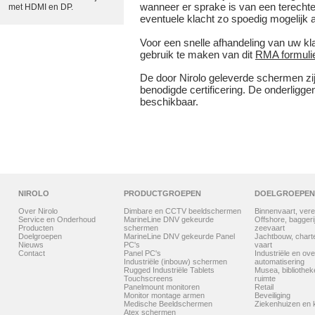
wanneer er sprake is van een terechte 
met HDMI en DP.
eventuele klacht zo spoedig mogelijk a
Voor een snelle afhandeling van uw kl
gebruik te maken van dit
RMA formuli
De door Nirolo geleverde schermen zijn
benodigde certificering. De onderligge
beschikbaar.
NIROLO
PRODUCTGROEPEN
DOELGROEPEN
Over Nirolo
Dimbare en CCTV beeldschermen
Binnenvaart, vere
Service en Onderhoud
MarineLine DNV gekeurde
Offshore, baggerij
Producten
schermen
zeevaart
Doelgroepen
MarineLine DNV gekeurde Panel
Jachtbouw, chart
Nieuws
PC's
vaart
Contact
Panel PC's
Industriële en ove
Industriële (inbouw) schermen
automatisering
Rugged Industriële Tablets
Musea, bibliothe
Touchscreens
ruimte
Panelmount monitoren
Retail
Monitor montage armen
Beveiliging
Medische Beeldschermen
Ziekenhuizen en k
Atex schermen