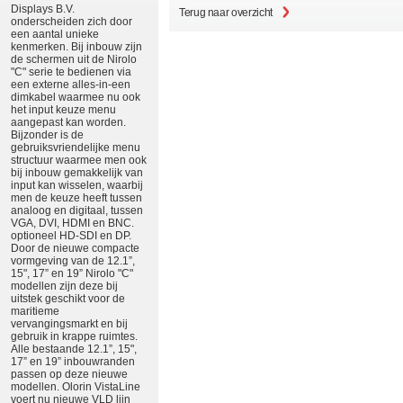
Displays B.V.
Terug naar overzicht
onderscheiden zich door
een aantal unieke
kenmerken. Bij inbouw zijn
de schermen uit de Nirolo
"C" serie te bedienen via
een externe alles-in-een
dimkabel waarmee nu ook
het input keuze menu
aangepast kan worden.
Bijzonder is de
gebruiksvriendelijke menu
structuur waarmee men ook
bij inbouw gemakkelijk van
input kan wisselen, waarbij
men de keuze heeft tussen
analoog en digitaal, tussen
VGA, DVI, HDMI en BNC.
optioneel HD-SDI en DP.
Door de nieuwe compacte
vormgeving van de 12.1”,
15", 17” en 19” Nirolo "C"
modellen zijn deze bij
uitstek geschikt voor de
maritieme
vervangingsmarkt en bij
gebruik in krappe ruimtes.
Alle bestaande 12.1”, 15",
17” en 19” inbouwranden
passen op deze nieuwe
modellen. Olorin VistaLine
voert nu nieuwe VLD lijn