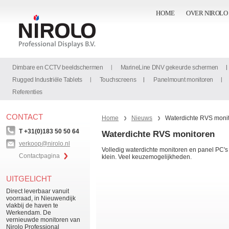
HOME
OVER NIROLO
Dimbare en CCTV beeldschermen
MarineLine DNV gekeurde schermen
Rugged Industriële Tablets
Touchscreens
Panelmount monitoren
Referenties
CONTACT
Home
Nieuws
Waterdichte RVS moni
T +31(0)183 50 50 64
Waterdichte RVS monitoren
verkoop@nirolo.nl
Volledig waterdichte monitoren en panel PC's
Contactpagina
klein. Veel keuzemogelijkheden.
UITGELICHT
Direct leverbaar vanuit
voorraad, in Nieuwendijk
vlakbij de haven te
Werkendam. De
vernieuwde monitoren van
Nirolo Professional