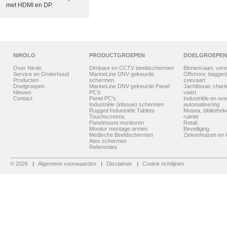
met HDMI en DP.
NIROLO
PRODUCTGROEPEN
DOELGROEPEN
Over Nirolo
Dimbare en CCTV beeldschermen
Binnenvaart, vere
Service en Onderhoud
MarineLine DNV gekeurde
Offshore, baggerij
Producten
schermen
zeevaart
Doelgroepen
MarineLine DNV gekeurde Panel
Jachtbouw, chart
Nieuws
PC's
vaart
Contact
Panel PC's
Industriële en ove
Industriële (inbouw) schermen
automatisering
Rugged Industriële Tablets
Musea, bibliothe
Touchscreens
ruimte
Panelmount monitoren
Retail
Monitor montage armen
Beveiliging
Medische Beeldschermen
Ziekenhuizen en k
Atex schermen
Referenties
© 2026
Algemene voorwaarden
Disclaimer
Cookie richtlijnen