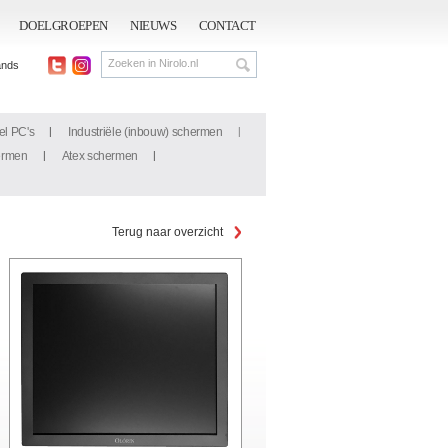
DOELGROEPEN
NIEUWS
CONTACT
ands
el PC's
Industriële (inbouw) schermen
ermen
Atex schermen
Terug naar overzicht