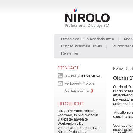
Dimbare en CCTV beeldschermen
Marin
Rugged Industriële Tablets
Touchscreen
Referenties
CONTACT
Home
N
T +31(0)183 50 50 64
Olorin 1
verkoop@nirolo.nl
Olorin VLD17
Contactpagina
Olorin behui
en achterbo
De VistaLin
UITGELICHT
ondersteunin
Direct leverbaar vanuit
Als alternat
voorraad, in Nieuwendijk
specificatie
vlakbij de haven te
Werkendam. De
Voor applic
vernieuwde monitoren van
model gelde
Nirolo Professional