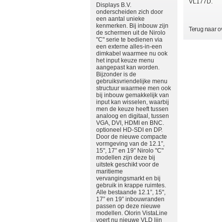
VL177D.
Displays B.V.
onderscheiden zich door
een aantal unieke
kenmerken. Bij inbouw zijn
Terug naar o
de schermen uit de Nirolo
"C" serie te bedienen via
een externe alles-in-een
dimkabel waarmee nu ook
het input keuze menu
aangepast kan worden.
Bijzonder is de
gebruiksvriendelijke menu
structuur waarmee men ook
bij inbouw gemakkelijk van
input kan wisselen, waarbij
men de keuze heeft tussen
analoog en digitaal, tussen
VGA, DVI, HDMI en BNC.
optioneel HD-SDI en DP.
Door de nieuwe compacte
vormgeving van de 12.1”,
15", 17” en 19” Nirolo "C"
modellen zijn deze bij
uitstek geschikt voor de
maritieme
vervangingsmarkt en bij
gebruik in krappe ruimtes.
Alle bestaande 12.1”, 15",
17” en 19” inbouwranden
passen op deze nieuwe
modellen. Olorin VistaLine
voert nu nieuwe VLD lijn