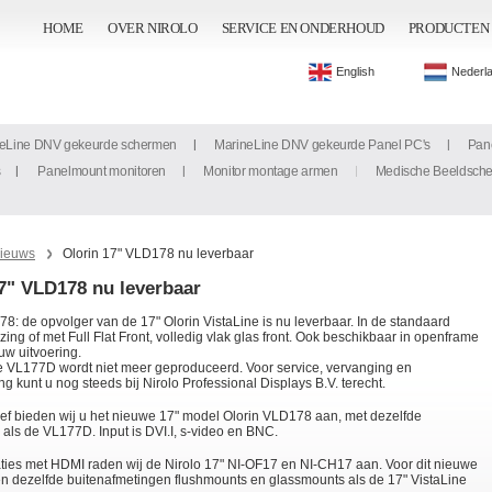
HOME
OVER NIROLO
SERVICE EN ONDERHOUD
PRODUCTEN
English
Nederl
eLine DNV gekeurde schermen
MarineLine DNV gekeurde Panel PC's
Pan
s
Panelmount monitoren
Monitor montage armen
Medische Beeldsch
ieuws
Olorin 17" VLD178 nu leverbaar
7" VLD178 nu leverbaar
8: de opvolger van de 17" Olorin VistaLine is nu leverbaar. In de standaard
zing of met Full Flat Front, volledig vlak glas front. Ook beschikbaar in openframe
uw uitvoering.
e VL177D wordt niet meer geproduceerd. Voor service, vervanging en
g kunt u nog steeds bij Nirolo Professional Displays B.V. terecht.
ief bieden wij u het nieuwe 17" model Olorin VLD178 aan, met dezelfde
s als de VL177D. Input is DVI.I, s-video en BNC.
aties met HDMI raden wij de Nirolo 17" NI-OF17 en NI-CH17 aan. Voor dit nieuwe
n dezelfde buitenafmetingen flushmounts en glassmounts als de 17" VistaLine